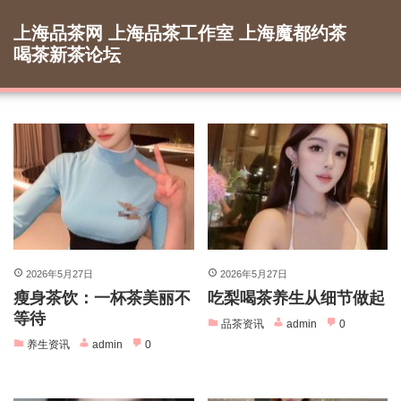
Skip
to
上海品茶网 上海品茶工作室 上海魔都约茶
content
喝茶新茶论坛
2026年5月27日
2026年5月27日
瘦身茶饮：一杯茶美丽不
吃梨喝茶养生从细节做起
等待
品茶资讯
admin
0
养生资讯
admin
0