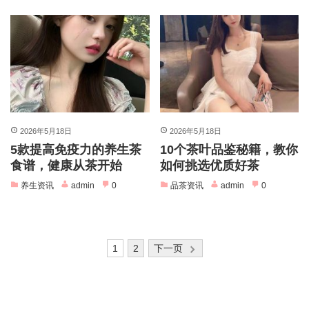
2026年5月18日
2026年5月18日
5款提高免疫力的养生茶
10个茶叶品鉴秘籍，教你
食谱，健康从茶开始
如何挑选优质好茶
养生资讯
admin
0
品茶资讯
admin
0
文
1
2
下一页
章
分
页