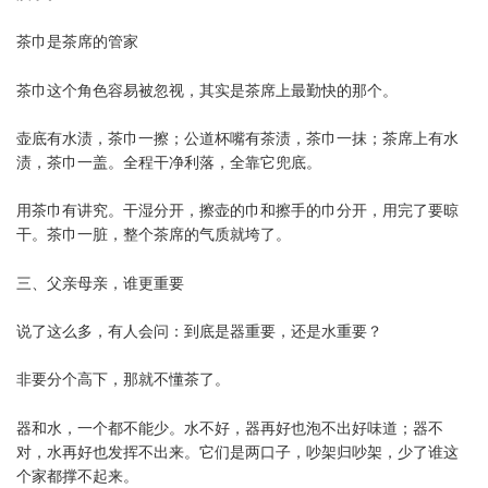
茶巾是茶席的管家
茶巾这个角色容易被忽视，其实是茶席上最勤快的那个。
壶底有水渍，茶巾一擦；公道杯嘴有茶渍，茶巾一抹；茶席上有水
渍，茶巾一盖。全程干净利落，全靠它兜底。
用茶巾有讲究。干湿分开，擦壶的巾和擦手的巾分开，用完了要晾
干。茶巾一脏，整个茶席的气质就垮了。
三、父亲母亲，谁更重要
说了这么多，有人会问：到底是器重要，还是水重要？
非要分个高下，那就不懂茶了。
器和水，一个都不能少。水不好，器再好也泡不出好味道；器不
对，水再好也发挥不出来。它们是两口子，吵架归吵架，少了谁这
个家都撑不起来。