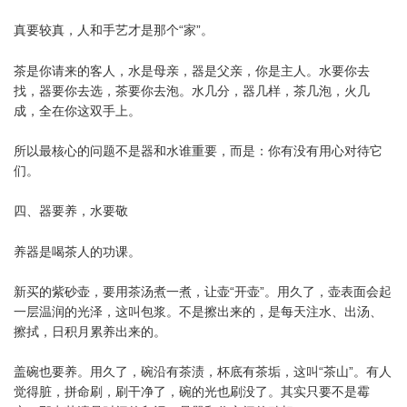
真要较真，人和手艺才是那个“家”。
茶是你请来的客人，水是母亲，器是父亲，你是主人。水要你去
找，器要你去选，茶要你去泡。水几分，器几样，茶几泡，火几
成，全在你这双手上。
所以最核心的问题不是器和水谁重要，而是：你有没有用心对待它
们。
四、器要养，水要敬
养器是喝茶人的功课。
新买的紫砂壶，要用茶汤煮一煮，让壶“开壶”。用久了，壶表面会起
一层温润的光泽，这叫包浆。不是擦出来的，是每天注水、出汤、
擦拭，日积月累养出来的。
盖碗也要养。用久了，碗沿有茶渍，杯底有茶垢，这叫“茶山”。有人
觉得脏，拼命刷，刷干净了，碗的光也刷没了。其实只要不是霉