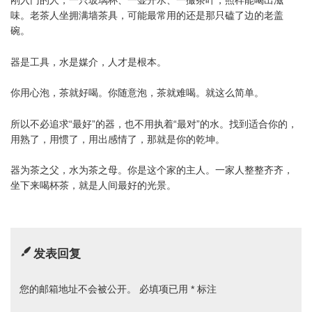
刚入门的人，一只玻璃杯、一壶开水、一撮茶叶，照样能喝出滋
味。老茶人坐拥满墙茶具，可能最常用的还是那只磕了边的老盖
碗。
器是工具，水是媒介，人才是根本。
你用心泡，茶就好喝。你随意泡，茶就难喝。就这么简单。
所以不必追求“最好”的器，也不用执着“最对”的水。找到适合你的，
用熟了，用惯了，用出感情了，那就是你的乾坤。
器为茶之父，水为茶之母。你是这个家的主人。一家人整整齐齐，
坐下来喝杯茶，就是人间最好的光景。
发表回复
您的邮箱地址不会被公开。
必填项已用
*
标注