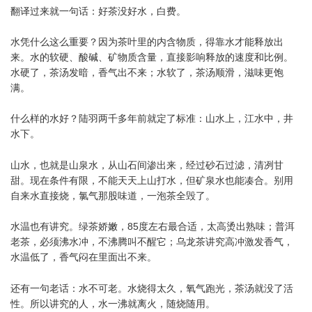
翻译过来就一句话：好茶没好水，白费。
水凭什么这么重要？因为茶叶里的内含物质，得靠水才能释放出
来。水的软硬、酸碱、矿物质含量，直接影响释放的速度和比例。
水硬了，茶汤发暗，香气出不来；水软了，茶汤顺滑，滋味更饱
满。
什么样的水好？陆羽两千多年前就定了标准：山水上，江水中，井
水下。
山水，也就是山泉水，从山石间渗出来，经过砂石过滤，清冽甘
甜。现在条件有限，不能天天上山打水，但矿泉水也能凑合。别用
自来水直接烧，氯气那股味道，一泡茶全毁了。
水温也有讲究。绿茶娇嫩，85度左右最合适，太高烫出熟味；普洱
老茶，必须沸水冲，不沸腾叫不醒它；乌龙茶讲究高冲激发香气，
水温低了，香气闷在里面出不来。
还有一句老话：水不可老。水烧得太久，氧气跑光，茶汤就没了活
性。所以讲究的人，水一沸就离火，随烧随用。