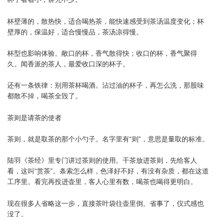
杯壁薄的，散热快，适合喝热茶，能快速感受到茶汤温度变化；杯
壁厚的，保温好，适合慢慢品，茶汤凉得慢。
杯型也影响体验。敞口的杯，香气散得快；收口的杯，香气聚得
久。闻香派的茶人，最爱收口深的杯子。
还有一条铁律：别用茶杯喝酒。沾过油的杯子，再怎么洗，那股味
都散不掉，喝茶全毁了。
茶则是请茶的使者
茶则，就是取茶的那个小勺子。名字里有“则”，意思是量取的标准。
陆羽《茶经》里专门讲过茶则的使用。干茶放进茶则，先给客人
看，这叫“赏茶”。条索怎么样，色泽好不好，有没有杂质，都在这道
工序里。看完再投进壶里，客人心里有数，喝茶也喝得更明白。
现在很多人省略这一步，直接茶叶袋往壶里倒。省事了，仪式感也
没了。