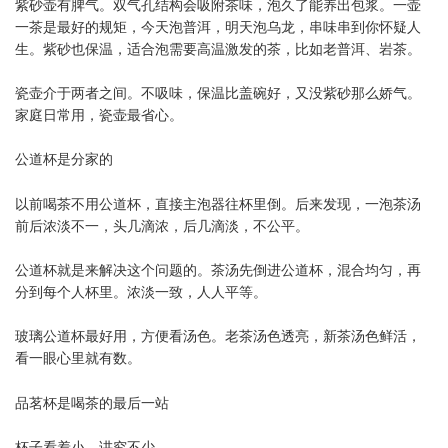
紫砂壶有脾气。双气孔结构会吸附茶味，泡久了能养出包浆。一壶
一茶是最好的规矩，今天泡普洱，明天泡乌龙，串味串到你怀疑人
生。紫砂也保温，适合泡需要高温激发的茶，比如老普洱、岩茶。
瓷壶介于两者之间。不吸味，保温比盖碗好，又没紫砂那么娇气。
家庭日常用，瓷壶最省心。
公道杯是分家的
以前喝茶不用公道杯，直接主泡器往杯里倒。后来发现，一泡茶汤
前后浓淡不一，头几滴浓，后几滴淡，不公平。
公道杯就是来解决这个问题的。茶汤先倒进公道杯，混合均匀，再
分到每个人杯里。浓淡一致，人人平等。
玻璃公道杯最好用，方便看汤色。老茶汤色透亮，新茶汤色鲜活，
看一眼心里就有数。
品茗杯是喝茶的最后一站
杯子看着小，讲究不少。