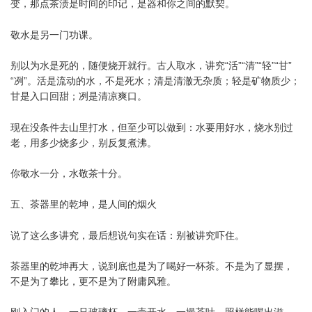
变，那点茶渍是时间的印记，是器和你之间的默契。
敬水是另一门功课。
别以为水是死的，随便烧开就行。古人取水，讲究“活”“清”“轻”“甘”
“冽”。活是流动的水，不是死水；清是清澈无杂质；轻是矿物质少；
甘是入口回甜；冽是清凉爽口。
现在没条件去山里打水，但至少可以做到：水要用好水，烧水别过
老，用多少烧多少，别反复煮沸。
你敬水一分，水敬茶十分。
五、茶器里的乾坤，是人间的烟火
说了这么多讲究，最后想说句实在话：别被讲究吓住。
茶器里的乾坤再大，说到底也是为了喝好一杯茶。不是为了显摆，
不是为了攀比，更不是为了附庸风雅。