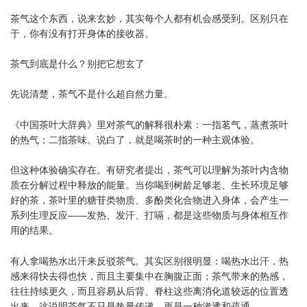
茶气这个东西，说来玄妙，其实每个人都有机会感受到。区别只在
于，你有没有打开身体的接收器。
茶气到底是什么？别把它想玄了
先说清楚，茶气不是什么超自然力量。
《中国茶叶大辞典》里对茶气的解释很朴素：一指茗气，蒸煮茶叶
的热气；二指茶味。说白了，就是喝茶时的一种主观体验。
但这种体验确实存在。有研究者提出，茶气可以理解为茶叶内含物
质在分解过程中释放的能量。当你喝到树龄足够老、生长环境足够
好的茶，茶叶里的糖苷类物质、多酚类化合物进入身体，会产生一
系列生理反应——发热、发汗、打嗝，都是这些物质与身体相互作
用的结果。
有人拿喝热水出汗来反驳茶气。其实区别很明显：喝热水出汗，热
感来得快去得也快，而且主要集中在胸腹正面；茶气带来的热感，
往往持续更久，而且容易从后背、脊柱这些离消化道较远的位置透
出来。这说明茶气不只是热量传递，更是一种渗透和疏通。