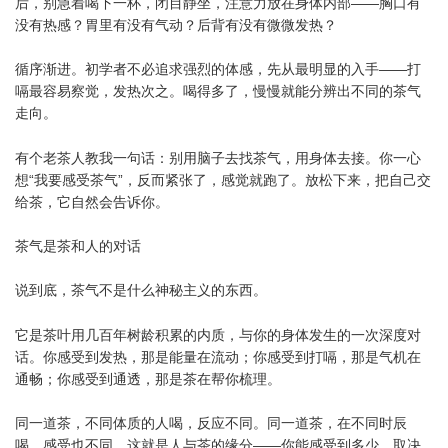
后，别急着喝下一杯，闭目静坐，注意力放在身体内部——胸口有
没有热感？胃里有没有气动？后背有没有微微发热？
循序渐进。初学者不必追求强烈的体感，先从最明显的入手——打
嗝最容易察觉，发热次之。喝得多了，慢慢就能分辨出不同的茶气
走向。
有个老茶人教我一句话：别用脑子去找茶气，用身体去接。你一心
想“我要感受茶气”，反而紧张了，感觉就跑了。放松下来，把自己交
给茶，它自然会告诉你。
茶气是茶和人的对话
说到底，茶气不是什么神秘主义的东西。
它是茶叶用几百年树龄积累的内质，与你的身体发生的一次深度对
话。你感受到发热，那是能量在流动；你感受到打嗝，那是气机在
通畅；你感受到通透，那是茶在帮你梳理。
同一道茶，不同体质的人喝，反应不同。同一道茶，在不同时辰
喝，感受也不同。这就是人与茶的缘分——你能感受到多少，取决