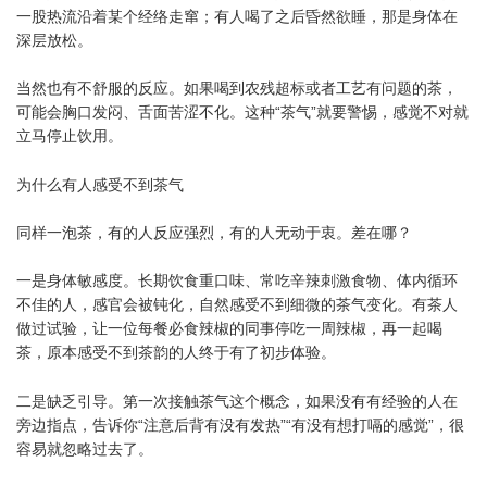
一股热流沿着某个经络走窜；有人喝了之后昏然欲睡，那是身体在
深层放松。
当然也有不舒服的反应。如果喝到农残超标或者工艺有问题的茶，
可能会胸口发闷、舌面苦涩不化。这种“茶气”就要警惕，感觉不对就
立马停止饮用。
为什么有人感受不到茶气
同样一泡茶，有的人反应强烈，有的人无动于衷。差在哪？
一是身体敏感度。长期饮食重口味、常吃辛辣刺激食物、体内循环
不佳的人，感官会被钝化，自然感受不到细微的茶气变化。有茶人
做过试验，让一位每餐必食辣椒的同事停吃一周辣椒，再一起喝
茶，原本感受不到茶韵的人终于有了初步体验。
二是缺乏引导。第一次接触茶气这个概念，如果没有有经验的人在
旁边指点，告诉你“注意后背有没有发热”“有没有想打嗝的感觉”，很
容易就忽略过去了。