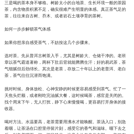
三是喝的茶本身不够格。树龄太小的台地茶、生长环境一般的茶园
茶，内含物质积累不足，确实很难产生明显的体感。真正茶气足的
茶，往往来自古树、乔木、或者岩石土壤孕育的茶树。
如何一步步解锁茶气体感
如果你想亲自感受茶气，不妨按这几个步骤来。
选对茶。先从普洱古树茶入手，尤其是树龄大、仓储干净的。老班
章以茶气霸道著称，两杯下肚后背就能腾腾生汗；好的易武茶，茶
气细腻但后劲绵长。其次是老茶，存放二十年以上的老普洱、老白
茶，茶气往往沉潜而饱满。
挑对时候。身体放松、心神安静的时候更容易感受到茶气。忙了一
天焦头烂额，或者刚吃完油腻大餐，这时候喝茶，感官是关闭的。
找个周末下午，无人打扰，静下心来慢慢喝，更容易打开身体的接
收器。
喝对方法。水温要高，老茶需要用沸水才能唤醒。茶汤入口，别急
着咽，让茶汤在口腔里停留片刻，感受它的香气和滋味。咽下去之