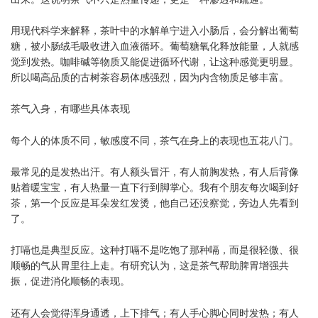
用现代科学来解释，茶叶中的水解单宁进入小肠后，会分解出葡萄
糖，被小肠绒毛吸收进入血液循环。葡萄糖氧化释放能量，人就感
觉到发热。咖啡碱等物质又能促进循环代谢，让这种感觉更明显。
所以喝高品质的古树茶容易体感强烈，因为内含物质足够丰富。
茶气入身，有哪些具体表现
每个人的体质不同，敏感度不同，茶气在身上的表现也五花八门。
最常见的是发热出汗。有人额头冒汗，有人前胸发热，有人后背像
贴着暖宝宝，有人热量一直下行到脚掌心。我有个朋友每次喝到好
茶，第一个反应是耳朵发红发烫，他自己还没察觉，旁边人先看到
了。
打嗝也是典型反应。这种打嗝不是吃饱了那种嗝，而是很轻微、很
顺畅的气从胃里往上走。有研究认为，这是茶气帮助脾胃增强共
振，促进消化顺畅的表现。
还有人会觉得浑身通透，上下排气；有人手心脚心同时发热；有人