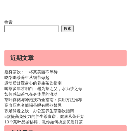
搜索
搜索
近期文章
瘦身茶饮：一杯茶美丽不等待
吃梨喝茶养生从细节做起
运动后舒缓身心的养生茶饮指南
喝茶多年才明白：器为茶之父，水为茶之母
如何感知茶气在身体里的流动
茶叶存储与冲泡技巧全指南：实用方法推荐
高血压患者能喝茶吗有哪些禁忌
职场静谧之饮：办公室养生茶选饮指南
5款提高免疫力的养生茶食谱，健康从茶开始
10个茶叶品鉴秘籍，教你如何挑选优质好茶