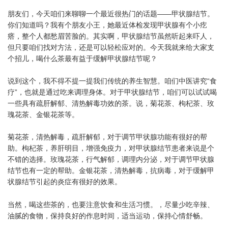
朋友们，今天咱们来聊聊一个最近很热门的话题——甲状腺结节。
你们知道吗？我有个朋友小王，她最近体检发现甲状腺有个小疙
瘩，整个人都愁眉苦脸的。其实啊，甲状腺结节虽然听起来吓人，
但只要咱们找对方法，还是可以轻松应对的。今天我就来给大家支
个招儿，喝什么茶最有益于缓解甲状腺结节呢？
说到这个，我不得不提一提我们传统的养生智慧。咱们中医讲究“食
疗”，也就是通过吃来调理身体。对于甲状腺结节，咱们可以试试喝
一些具有疏肝解郁、清热解毒功效的茶。说，菊花茶、枸杞茶、玫
瑰花茶、金银花茶等。
菊花茶，清热解毒，疏肝解郁，对于调节甲状腺功能有很好的帮
助。枸杞茶，养肝明目，增强免疫力，对甲状腺结节患者来说是个
不错的选择。玫瑰花茶，行气解郁，调理内分泌，对于调节甲状腺
结节也有一定的帮助。金银花茶，清热解毒，抗病毒，对于缓解甲
状腺结节引起的炎症有很好的效果。
当然，喝这些茶的，也要注意饮食和生活习惯。，尽量少吃辛辣、
油腻的食物，保持良好的作息时间，适当运动，保持心情舒畅。