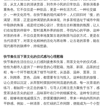
活，从文人雅士的清谈赏器，到市井小民的日常饮品，茶扮演着多
重角色。它不仅仅是一种饮品，更是一种生活方式，一种社交媒
介，一种文化符号。在快节奏的现代城市中，人们回归对「慢」的
渴望，而茶，正是这种渴望的具体体现。许多茶馆选址于城市中闹
中取静的角落，或是经过精心设计，营造出古朴雅致的氛围，让人
们在短暂的停留中，暂时逃离外界的纷扰，寻找内心的平静。这种
对茶的传承，不仅仅是简单地复製古老的制茶与品饮方式，更是在
当代语境下，对茶文化精神的活化与再诠释，让古老的茶香，能在
现代都市的脉搏中，持续悠扬。
快节奏生活下茶文化的仪式感与心理慰藉
快节奏的生活往往让人们感到疲惫和失落，而茶文化中的仪式感，
恰恰为都市人提供了一种珍贵的心理慰藉。泡茶、斟茶、品茶的过
程，每一个环节都充满了细节与讲究，从选器、温杯、置茶、注
水，到闻香、赏色、品味，都需要专注与投入。这种刻意的放慢，
让心灵得以沉淀，从而暂时摆脱对时间流逝的焦虑。每一次茶道的
练习，都如同一次正念的修习，引导人们将注意力聚焦于当下，感
受茶汤在舌尖的起伏，品味茶叶在口中的细腻变化。这种专注的过
程，能够有效地减缓压力，舒缓紧绷的神经，带来一种由内而外的
平静感。例如，一杯清茶，在忙碌的工作间隙，便能成为一个小型