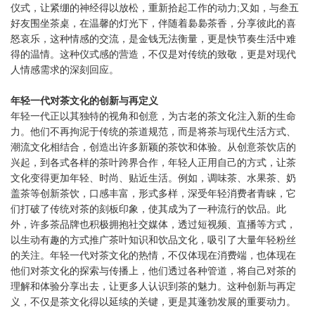
仪式，让紧绷的神经得以放松，重新拾起工作的动力;又如，与叁五
好友围坐茶桌，在温馨的灯光下，伴随着裊裊茶香，分享彼此的喜
怒哀乐，这种情感的交流，是金钱无法衡量，更是快节奏生活中难
得的温情。这种仪式感的营造，不仅是对传统的致敬，更是对现代
人情感需求的深刻回应。
年轻一代对茶文化的创新与再定义
年轻一代正以其独特的视角和创意，为古老的茶文化注入新的生命
力。他们不再拘泥于传统的茶道规范，而是将茶与现代生活方式、
潮流文化相结合，创造出许多新颖的茶饮和体验。从创意茶饮店的
兴起，到各式各样的茶叶跨界合作，年轻人正用自己的方式，让茶
文化变得更加年轻、时尚、贴近生活。例如，调味茶、水果茶、奶
盖茶等创新茶饮，口感丰富，形式多样，深受年轻消费者青睐，它
们打破了传统对茶的刻板印象，使其成为了一种流行的饮品。此
外，许多茶品牌也积极拥抱社交媒体，透过短视频、直播等方式，
以生动有趣的方式推广茶叶知识和饮品文化，吸引了大量年轻粉丝
的关注。年轻一代对茶文化的热情，不仅体现在消费端，也体现在
他们对茶文化的探索与传播上，他们透过各种管道，将自己对茶的
理解和体验分享出去，让更多人认识到茶的魅力。这种创新与再定
义，不仅是茶文化得以延续的关键，更是其蓬勃发展的重要动力。