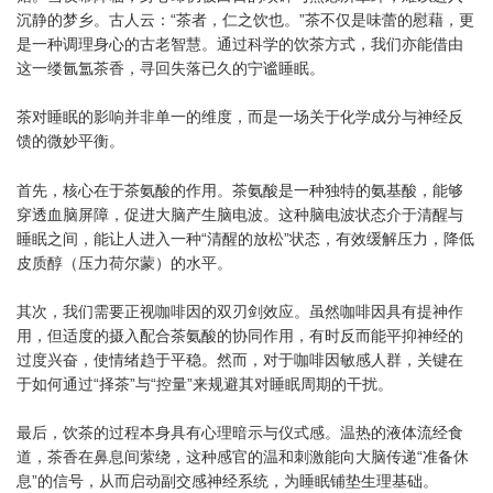
沉静的梦乡。古人云：“茶者，仁之饮也。”茶不仅是味蕾的慰藉，更
是一种调理身心的古老智慧。通过科学的饮茶方式，我们亦能借由
这一缕氤氲茶香，寻回失落已久的宁谧睡眠。
茶对睡眠的影响并非单一的维度，而是一场关于化学成分与神经反
馈的微妙平衡。
首先，核心在于茶氨酸的作用。茶氨酸是一种独特的氨基酸，能够
穿透血脑屏障，促进大脑产生脑电波。这种脑电波状态介于清醒与
睡眠之间，能让人进入一种“清醒的放松”状态，有效缓解压力，降低
皮质醇（压力荷尔蒙）的水平。
其次，我们需要正视咖啡因的双刃剑效应。虽然咖啡因具有提神作
用，但适度的摄入配合茶氨酸的协同作用，有时反而能平抑神经的
过度兴奋，使情绪趋于平稳。然而，对于咖啡因敏感人群，关键在
于如何通过“择茶”与“控量”来规避其对睡眠周期的干扰。
最后，饮茶的过程本身具有心理暗示与仪式感。温热的液体流经食
道，茶香在鼻息间萦绕，这种感官的温和刺激能向大脑传递“准备休
息”的信号，从而启动副交感神经系统，为睡眠铺垫生理基础。