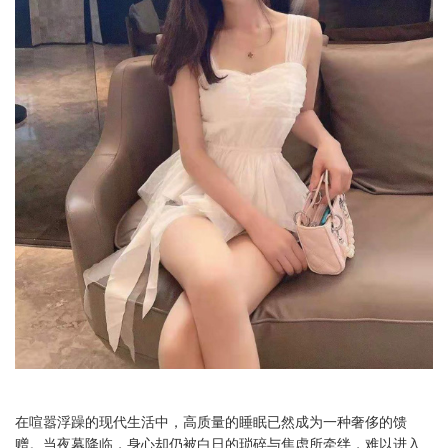
在喧嚣浮躁的现代生活中，高质量的睡眠已然成为一种奢侈的馈
赠。当夜幕降临，身心却仍被白日的琐碎与焦虑所牵绊，难以进入