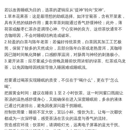
若以改善睡眠为目的，选茶的逻辑应从“提神”转向“安神”。
1.草本花果茶：这是最理想的助眠选择。如洋甘菊茶，含有芹菜素，
具有天然的镇静作用；薰衣草茶则能通过香气舒缓神经；此外，薄
荷茶或酸枣仁茶亦是调理心神、宁心安神的良方。这些茶饮通常不
含咖啡因，不会对睡眠结构造成破坏。
2.轻盈的白茶与陈年老茶：若偏好传统茶类，白茶因其加工工艺极
简，保留了较多的天然成分，且部分陈年白茶或老熟普洱，其咖啡
因已随时间氧化降解，口感醇厚温润，对肠胃与神经的刺激极小。
3.避开浓茶：应尽量减少在傍晚及睡前饮用浓郁的绿茶、红茶或乌龙
茶，以免因咖啡因残留导致入睡困难或睡眠浅。
想要通过喝茶实现睡眠的质变，不仅在于“喝什么”，更在于“怎么
喝”。
把握黄金时间：建议在睡前 1 至 2 小时饮茶。这一时间窗口既能让
茶汤的温热感舒缓身心，又能确保在进入深度睡眠前，多余的液体
已通过代谢排出，避免因夜尿问题干扰睡眠。
控制饮用量：睡前不宜大饮，宜以小杯、慢饮为主。让每一次啜饮
都成为一次深呼吸，感受茶汤在舌尖的温度与香气的流转。
营造感官环境：饮茶时，请调暗灯光，远离电子屏幕的蓝光干扰。